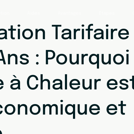
tion
Aides
Avantages
Étapes
tion Tarifaire
ns : Pourquoi 
 à Chaleur es
Économique et