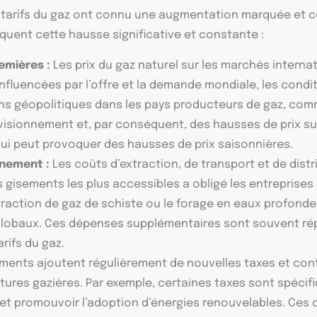
s tarifs du gaz ont connu une augmentation marquée et 
liquent cette hausse significative et constante :
emières :
Les prix du gaz naturel sur les marchés interna
nfluencées par l’offre et la demande mondiale, les condit
s géopolitiques dans les pays producteurs de gaz, comm
visionnement et, par conséquent, des hausses de prix su
ui peut provoquer des hausses de prix saisonnières.
nnement :
Les coûts d’extraction, de transport et de dis
s gisements les plus accessibles a obligé les entreprises
extraction de gaz de schiste ou le forage en eaux profo
 globaux. Ces dépenses supplémentaires sont souvent ré
rifs du gaz.
ents ajoutent régulièrement de nouvelles taxes et contr
uctures gazières. Par exemple, certaines taxes sont spéc
t promouvoir l’adoption d’énergies renouvelables. Ces 