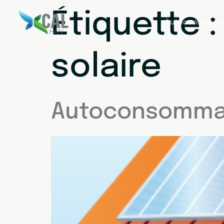
Étiquette 
Autoconsomma
solaire
Autoconsommat