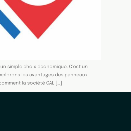
’un simple choix économique. C’est un
s explorons les avantages des panneaux
t comment la société CAL […]