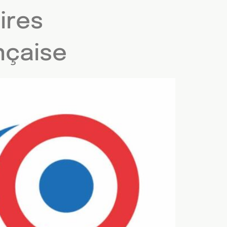
ires
nçaise