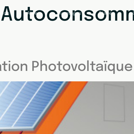
:
Autoconsomm
tion
Aides
Avantages
Étapes
ion Photovoltaïque