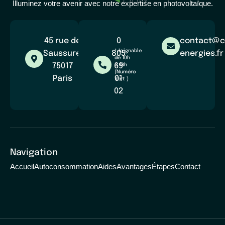
Illuminez votre avenir avec notre expertise en photovoltaïque.
45 rue de
0
contact@c
*Joignable
Saussure,
805
energies.fr
de 10h
75017
69
à 18h
(Numéro
Paris
01
Vert )
02
Navigation
Accueil
Autoconsommation
Aides
Avantages
Étapes
Contact