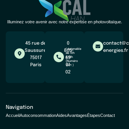
Illuminez votre avenir avec notre expertise en photovoltaïque.
45 rue de
0
contact@c
*Joignable
Saussure,
805
energies.fr
de 10h
75017
69
à 18h
(Numéro
Paris
01
Vert )
02
Navigation
Accueil
Autoconsommation
Aides
Avantages
Étapes
Contact