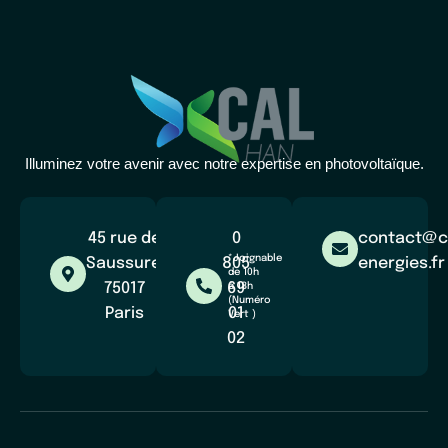
Illuminez votre avenir avec notre expertise en photovoltaïque.
45 rue de
0
contact@c
*Joignable
Saussure,
805
energies.fr
de 10h
75017
69
à 18h
(Numéro
Paris
01
Vert )
02