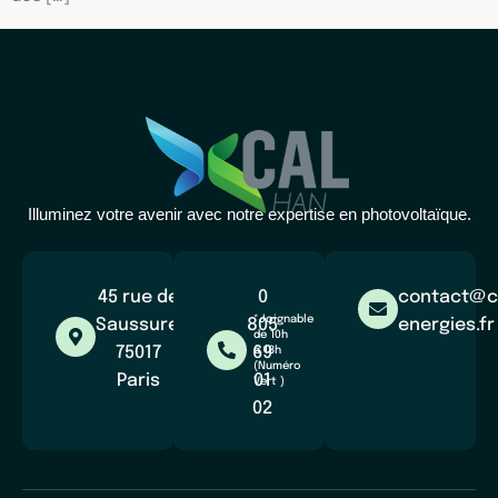
Illuminez votre avenir avec notre expertise en photovoltaïque.
45 rue de
0
contact@c
*Joignable
Saussure,
805
energies.fr
de 10h
75017
69
à 18h
(Numéro
Paris
01
Vert )
02