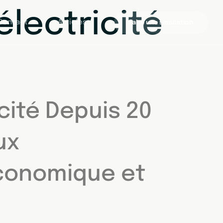
électricité
Contact
Articles
Faire une simulation
icité Depuis 20
ux
Économique et