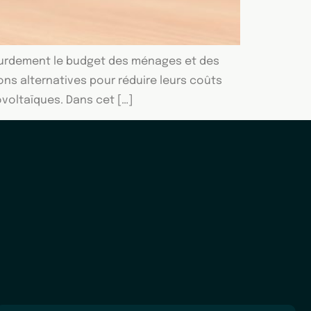
 lourdement le budget des ménages et des
ns alternatives pour réduire leurs coûts
ovoltaïques. Dans cet […]