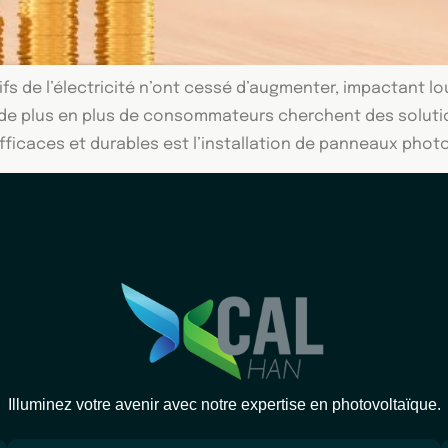
ifs de l’électricité n’ont cessé d’augmenter, impactant
 de plus en plus de consommateurs cherchent des solutio
fficaces et durables est l’installation de panneaux phot
Illuminez votre avenir avec notre expertise en photovoltaïque.