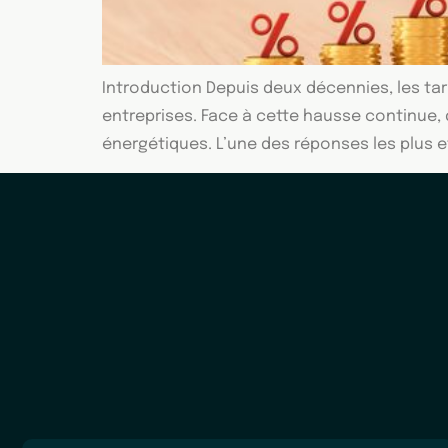
Introduction Depuis deux décennies, les tar
entreprises. Face à cette hausse continue,
énergétiques. L’une des réponses les plus e