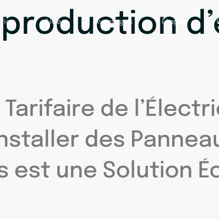
:
production d’
tion
Aides
Avantages
Étapes
arifaire de l’Électr
Installer des Pannea
s est une Solution 