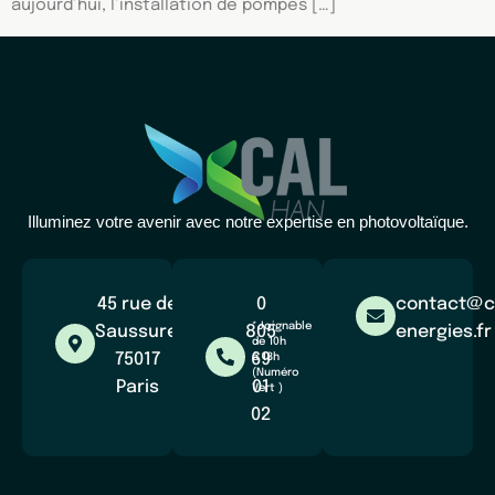
aujourd’hui, l’installation de pompes […]
Illuminez votre avenir avec notre expertise en photovoltaïque.
45 rue de
0
contact@c
*Joignable
Saussure,
805
energies.fr
de 10h
75017
69
à 18h
(Numéro
Paris
01
Vert )
02