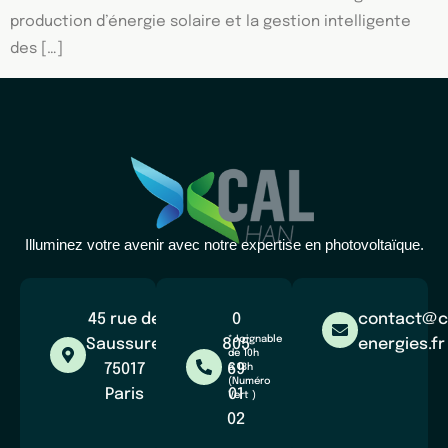
production d’énergie solaire et la gestion intelligente
des […]
Illuminez votre avenir avec notre expertise en photovoltaïque.
45 rue de
0
contact@c
*Joignable
Saussure,
805
energies.fr
de 10h
75017
69
à 18h
(Numéro
Paris
01
Vert )
02