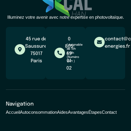
Illuminez votre avenir avec notre expertise en photovoltaïque.
45 rue de
0
contact@c
*Joignable
Saussure,
805
energies.fr
de 10h
75017
69
à 18h
(Numéro
Paris
01
Vert )
02
Navigation
Accueil
Autoconsommation
Aides
Avantages
Étapes
Contact