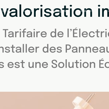
:
valorisation 
tion
Aides
Avantages
Étapes
arifaire de l’Électr
Installer des Pannea
s est une Solution 