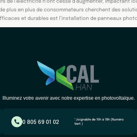
ifs de l’électricité n’ont cessé d’augmenter, impactant
 de plus en plus de consommateurs cherchent des solutio
fficaces et durables est l’installation de panneaux phot
Illuminez votre avenir avec notre expertise en photovoltaïque.
*Joignable de 10h à 18h (Numéro
0 805 69 01 02
Vert )