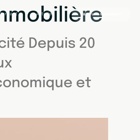
immobilière
Contact
Articles
Faire une simulation
icité Depuis 20
ux
Économique et