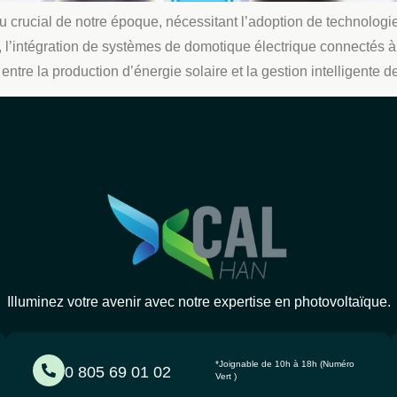
jeu crucial de notre époque, nécessitant l’adoption de technolog
 l’intégration de systèmes de domotique électrique connectés 
tre la production d’énergie solaire et la gestion intelligente d
Illuminez votre avenir avec notre expertise en photovoltaïque.
*Joignable de 10h à 18h (Numéro
0 805 69 01 02
Vert )