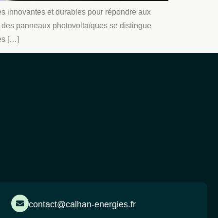
ies innovantes et durables pour répondre aux
à des panneaux photovoltaïques se distingue
es […]
contact@calhan-energies.fr