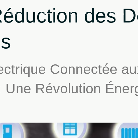
éduction des 
sommation
Aides
Avantages
Étapes
es
ectrique Connectée a
: Une Révolution Énerg